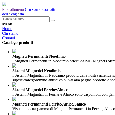
Prodotti
menu
Chi siamo
Contatti
deu
/
eng
/
ita
Menu
Home
Chi siamo
Contatti
Catalogo prodotti
Magneti Permanenti Neodimio
I Magneti Permanenti in Neodimio offerti da MG Magnets offrono 
Sistemi Magnetici Neodimio
I Sistemi Magnetici in Neodimio prodotti dalla nostra azienda son
superficiale/gommino antiscivolo. Vai alla pagina prodotto e scop
Sistemi Magnetici Ferrite/Alnico
I Sistemi Magnetici in Ferrite e Alnico sono disponibili con gamb
Magneti Permanenti Ferrite/Alnico/Samco
Visita la nostra gamma di Magneti Permanenti in Ferrite, Alnico 