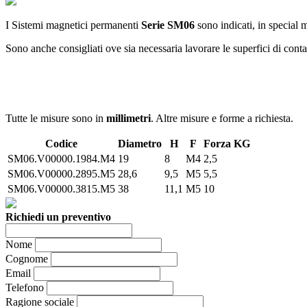
I Sistemi magnetici permanenti
Serie SM06
sono indicati, in special 
Sono anche consigliati ove sia necessaria lavorare le superfici di conta
Tutte le misure sono in
millimetri
. Altre misure e forme a richiesta.
Codice
Diametro
H
F
Forza KG
SM06.V00000.1984.M4
19
8
M4
2,5
SM06.V00000.2895.M5
28,6
9,5
M5
5,5
SM06.V00000.3815.M5
38
11,1
M5
10
Richiedi un preventivo
Nome
Cognome
Email
Telefono
Ragione sociale