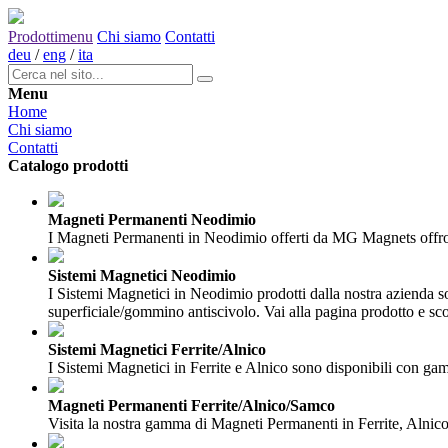
Prodotti
menu
Chi siamo
Contatti
deu
/
eng
/
ita
Menu
Home
Chi siamo
Contatti
Catalogo prodotti
Magneti Permanenti Neodimio
I Magneti Permanenti in Neodimio offerti da MG Magnets offrono 
Sistemi Magnetici Neodimio
I Sistemi Magnetici in Neodimio prodotti dalla nostra azienda son
superficiale/gommino antiscivolo. Vai alla pagina prodotto e scop
Sistemi Magnetici Ferrite/Alnico
I Sistemi Magnetici in Ferrite e Alnico sono disponibili con gamb
Magneti Permanenti Ferrite/Alnico/Samco
Visita la nostra gamma di Magneti Permanenti in Ferrite, Alnico 