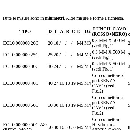
Tutte le misure sono in
millimetri
. Altre misure e forme a richiesta.
LUNGH. CAVO
TIPO
D
L
A
B
C
D1
D2
(ROSSO+NERO)
0.3 MM X 500 M
ECL0.000000.20C
20
18
/
/
/
M4
M3
2
(vedi Fig.1)
0.3 MM X 500 M
ECL0.000000.25C
25
20
/
/
/
M4
M3
2
(vedi Fig.1)
0.3 MM X 500 M
ECL0.000000.30C
30
24
/
/
/
M5
M3
3
(vedi Fig.1)
Con connettore 2
poli-SENZA
ECL0.000000.40C
40
27
16
13
19
M5
M4
5
CAVO (vedi
Fig.2)
Con connettore 2
poli-SENZA
ECL0.000000.50C
50
30
16
13
19
M5
M4
5
CAVO (vedi
Fig.2)
Con connettore
ECL0.000000.50C.240
Hirschman -
50
30
16
50
30
M5
M4
8
(ESEC. 240 V)
SENZA CAVO