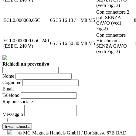
(vedi Fig. 3)
Con connettore 2
poli-SENZA
ECL0.000000.65C
65
35
16
13
/
M8
M5
8
CAVO (vedi
Fig.2)
Con connettore
ECL0.000000.65C.240
Hirschman -
65
35
16
50
30
M8
M5
1
(ESEC. 240 V)
SENZA CAVO
(vedi Fig. 3)
Richiedi un preventivo
Nome
Cognome
Email
Telefono
Ragione sociale
Messaggio
Autorizzo il trattamento dei dati personali.
Invia richiesta
© MG Magnets Handels GmbH / Dorfstrasse 67B BAD