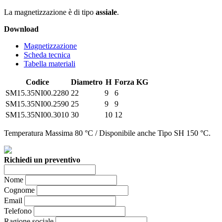
La magnetizzazione è di tipo
assiale
.
Download
Magnetizzazione
Scheda tecnica
Tabella materiali
Codice
Diametro
H
Forza KG
SM15.35NI00.2280
22
9
6
SM15.35NI00.2590
25
9
9
SM15.35NI00.3010
30
10
12
Temperatura Massima 80 °C / Disponibile anche Tipo SH 150 °C.
Richiedi un preventivo
Nome
Cognome
Email
Telefono
Ragione sociale